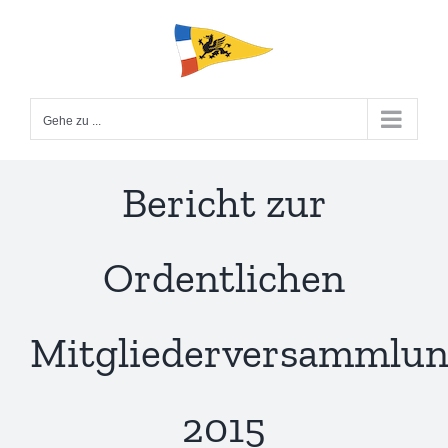
Zum
Inhalt
springen
Gehe zu ...
Bericht zur
Ordentlichen
Mitgliederversammlu
2015