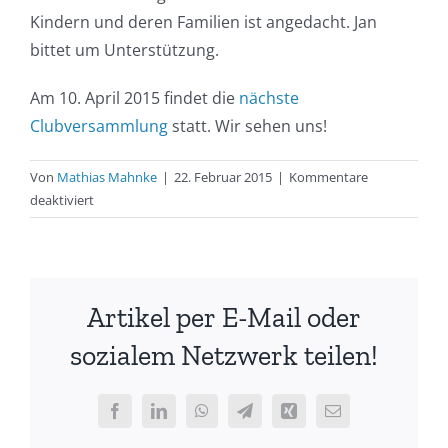
Kindern und deren Familien ist angedacht. Jan
bittet um Unterstützung.
Am 10. April 2015 findet die
nächste
Clubversammlung
statt. Wir sehen uns!
Von
Mathias Mahnke
|
22. Februar 2015
|
Kommentare
für
deaktiviert
Bericht
zur
Ordentlichen
Mitgliederversammlung
Artikel per E-Mail oder
2015
sozialem Netzwerk teilen!
Facebook
LinkedIn
WhatsApp
Telegram
Xing
E-
Mail