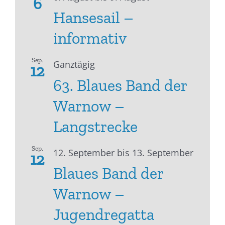
6
Hansesail –
informativ
Sep.
Ganztägig
12
63. Blaues Band der
Warnow –
Langstrecke
Sep.
12. September
bis
13. September
12
Blaues Band der
Warnow –
Jugendregatta