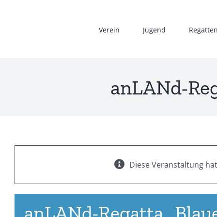
Zum
Inhalt
Verein
Jugend
Regatte
springen
anLANd-Rega
Diese Veranstaltung hat
anLANd-Regatta „Blaue