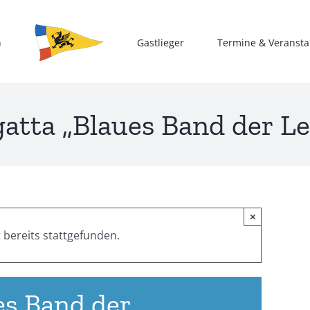
n
Gastlieger
Termine & Veransta
tta „Blaues Band der L
×
 bereits stattgefunden.
s Band der