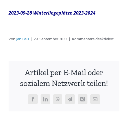
2023-09-28 Winterliegeplätze 2023-2024
für
Von
Jan Beu
|
29. September 2023
|
Kommentare deaktiviert
Winterli
2023/24
mit
Hinweis
Artikel per E-Mail oder
und
Zeitablä
sozialem Netzwerk teilen!
Facebook
LinkedIn
WhatsApp
Telegram
Xing
E-
Mail