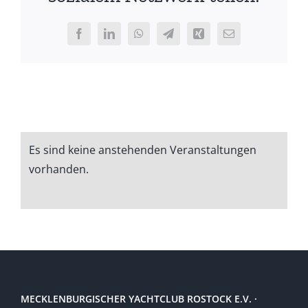
wieder
vorbei*
Facebook
LinkedIn
WhatsApp
Telegram
Xing
E-
Mail
Es sind keine anstehenden Veranstaltungen
Hinweis
vorhanden.
MECKLENBURGISCHER YACHTCLUB ROSTOCK E.V. ·