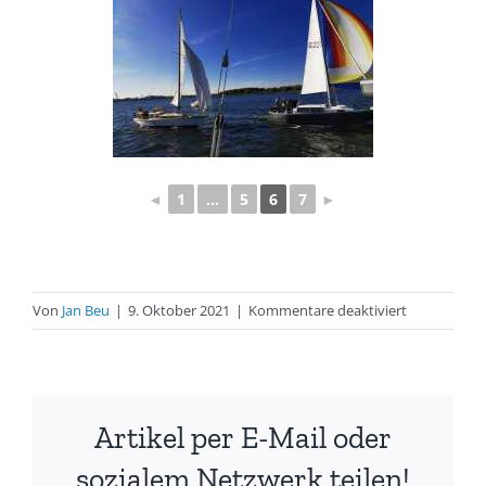
◄
1
...
5
6
7
►
für
Von
Jan Beu
|
9. Oktober 2021
|
Kommentare deaktiviert
Absegeln
2021
–
die
Artikel per E-Mail oder
Saison
ist
sozialem Netzwerk teilen!
schon