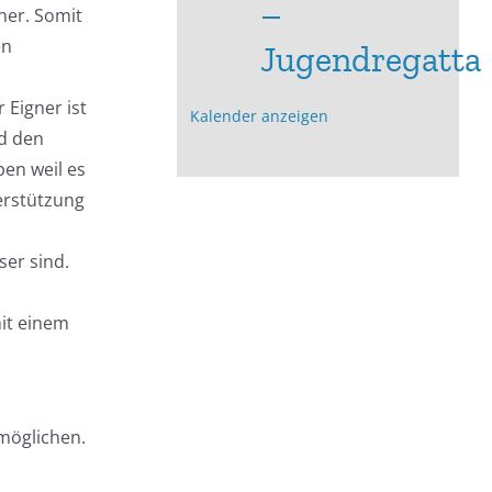
–
her. Somit
en
Jugendregatta
 Eigner ist
Kalender anzeigen
nd den
ben weil es
erstützung
ser sind.
it einem
rmöglichen.