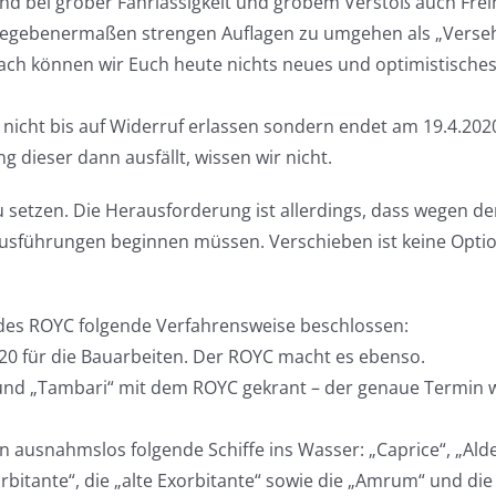
und bei grober Fahrlässigkeit und grobem Verstoß auch Frei
ugegebenermaßen strengen Auflagen zu umgehen als „Verse
ach können wir Euch heute nichts neues und optimistisches 
nicht bis auf Widerruf erlassen sondern endet am 19.4.2020
g dieser dann ausfällt, wissen wir nicht.
u setzen. Die Herausforderung ist allerdings, dass wegen de
uausführungen beginnen müssen. Verschieben ist keine Opt
es ROYC folgende Verfahrensweise beschlossen:
20 für die Bauarbeiten. Der ROYC macht es ebenso.
“ und „Tambari“ mit dem ROYC gekrant – der genaue Termin 
 ausnahmslos folgende Schiffe ins Wasser: „Caprice“, „Ald
orbitante“, die „alte Exorbitante“ sowie die „Amrum“ und die