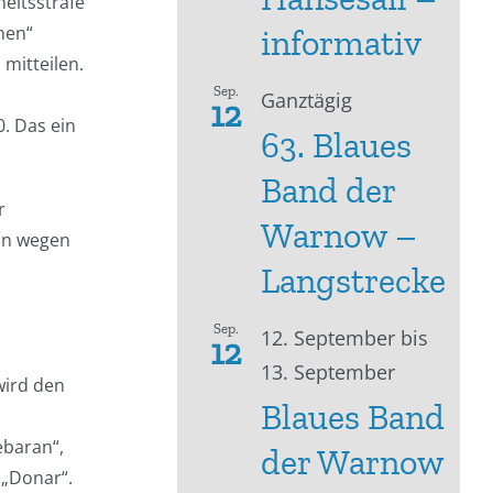
heitsstrafe
hen“
informativ
mitteilen.
Sep.
Ganztägig
12
. Das ein
63. Blaues
Band der
r
Warnow –
ion wegen
Langstrecke
Sep.
12. September
bis
12
13. September
wird den
Blaues Band
ebaran“,
der Warnow
 „Donar“.