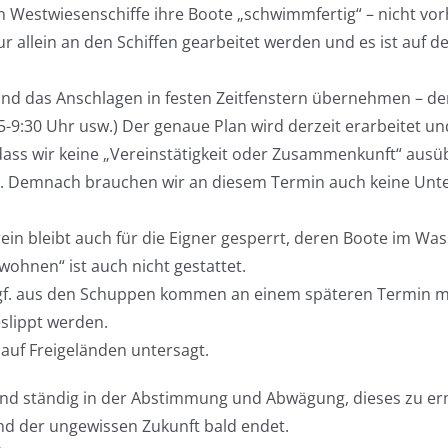
 Westwiesenschiffe ihre Boote „schwimmfertig“ – nicht vor
ur allein an den Schiffen gearbeitet werden und es ist auf d
und das Anschlagen in festen Zeitfenstern übernehmen – der
.15-9:30 Uhr usw.) Der genaue Plan wird derzeit erarbeitet u
r, dass wir keine „Vereinstätigkeit oder Zusammenkunft“ ausü
t. Demnach brauchen wir an diesem Termin auch keine Unt
in bleibt auch für die Eigner gesperrt, deren Boote im Was
wohnen“ ist auch nicht gestattet.
d ggf. aus den Schuppen kommen an einem späteren Termin m
slippt werden.
auf Freigeländen untersagt.
 sind ständig in der Abstimmung und Abwägung, dieses zu e
and der ungewissen Zukunft bald endet.