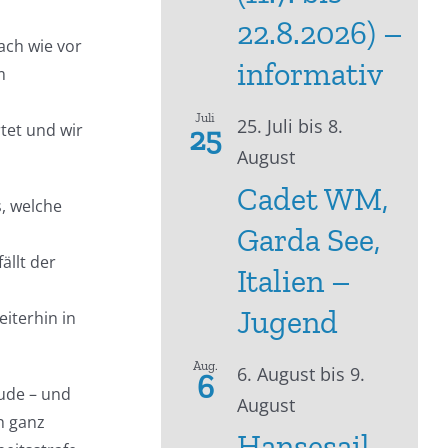
22.8.2026) –
ach wie vor
informativ
m
Juli
25. Juli
bis
8.
tet und wir
25
August
Cadet WM,
, welche
Garda See,
ällt der
Italien –
Jugend
eiterhin in
Aug.
6. August
bis
9.
6
äude – und
August
h ganz
Hansesail –