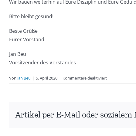
Wir bauen weiterhin auf Eure Disziplin und Eure Geduld
Bitte bleibt gesund!
Beste Grüße
Eurer Vorstand
Jan Beu
Vorsitzender des Vorstandes
für
Von
Jan Beu
|
5. April 2020
|
Kommentare deaktiviert
Festlegungen
und
Informationen
zu
Artikel per E-Mail oder sozialem 
COVID-
19
(5.4.2020)