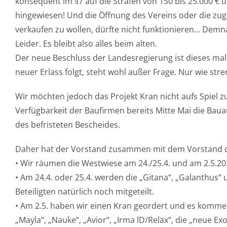
konsequent im §7 auf die Strafen von 150 bis 25.000 € 
hingewiesen! Und die Öffnung des Vereins oder die z
verkaufen zu wollen, dürfte nicht funktionieren… Demn
Leider. Es bleibt also alles beim alten.
Der neue Beschluss der Landesregierung ist dieses mal 
neuer Erlass folgt, steht wohl außer Frage. Nur wie stren
Wir möchten jedoch das Projekt Kran nicht aufs Spiel z
Verfügbarkeit der Baufirmen bereits Mitte Mai die Ba
des befristeten Bescheides.
Daher hat der Vorstand zusammen mit dem Vorstand d
• Wir räumen die Westwiese am 24./25.4. und am 2.5.20
• Am 24.4. oder 25.4. werden die „Gitana“, „Galanthus
Beteiligten natürlich noch mitgeteilt.
• Am 2.5. haben wir einen Kran geordert und es kommen
„Mayla“, „Nauke“, „Avior“, „Irma lD/Relax“, die „neue Ex