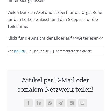
hinter sich gelassen.
Vielen Dank an Axel und Eckbert für die Orga, Rene
für den Lecker-Gulasch und den Skippern für die
Teilnahme.
Klickt für die Ansicht der Bilder auf >>weiterlesen<<
für
Von
Jan Beu
|
27. Januar 2019
|
Kommentare deaktiviert
13.
Blaues
Band
der
Artikel per E-Mail oder
Leuchtdiode
–
sozialem Netzwerk teilen!
Ergebnisse
und
Bilder
Facebook
LinkedIn
WhatsApp
Telegram
Xing
E-
Mail