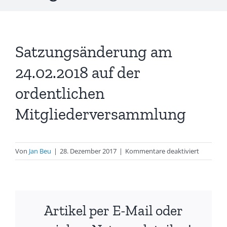
Satzungsänderung am
24.02.2018 auf der
ordentlichen
Mitgliederversammlung
für
Von
Jan Beu
|
28. Dezember 2017
|
Kommentare deaktiviert
Satzungs
am
24.02.201
auf
Artikel per E-Mail oder
der
ordentli