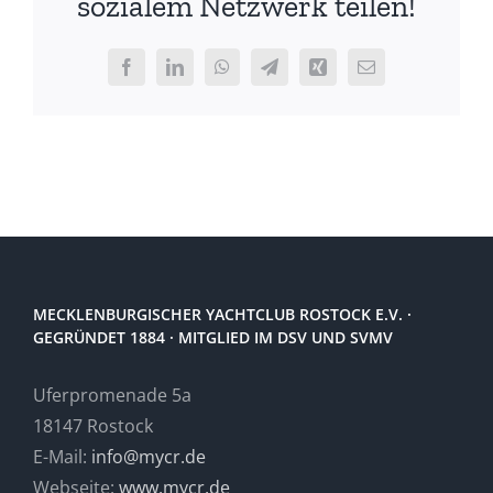
sozialem Netzwerk teilen!
Mitglied
Facebook
LinkedIn
WhatsApp
Telegram
Xing
E-
Mail
MECKLENBURGISCHER YACHTCLUB ROSTOCK E.V. ·
GEGRÜNDET 1884 · MITGLIED IM DSV UND SVMV
Uferpromenade 5a
18147 Rostock
E-Mail:
info@mycr.de
Webseite:
www.mycr.de