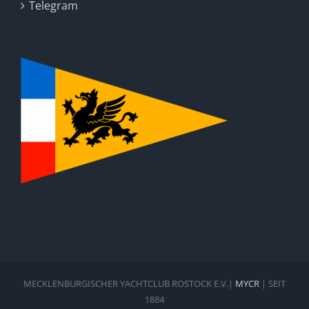
Telegram
MECKLENBURGISCHER YACHTCLUB ROSTOCK E.V.|
MYCR
| SEIT
1884