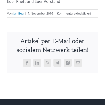
Euer Rhett und Euer Vorstand
für
Von
Jan Beu
|
7. November 2016
|
Kommentare deaktiviert
„Wenn
einer
eine
Reise
Artikel per E-Mail oder
tut…“
–
sozialem Netzwerk teilen!
Einladung
zur
Clubvers
Facebook
LinkedIn
WhatsApp
Telegram
Xing
E-
am
Mail
2.12.2016