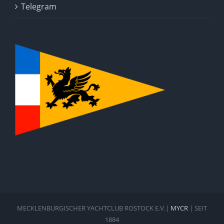
Telegram
MECKLENBURGISCHER YACHTCLUB ROSTOCK E.V.|
MYCR
| SEIT
1884