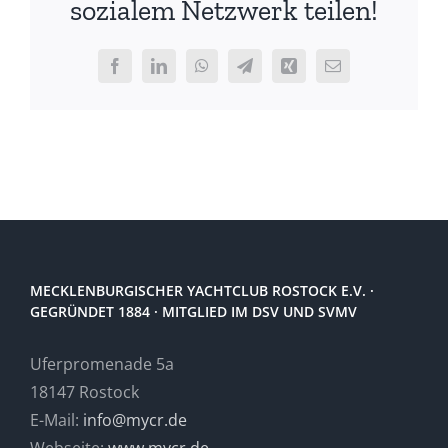
sozialem Netzwerk teilen!
(Jugendbootsklassen)
2016
Facebook
LinkedIn
WhatsApp
Telegram
Xing
E-
Mail
MECKLENBURGISCHER YACHTCLUB ROSTOCK E.V. ·
GEGRÜNDET 1884 · MITGLIED IM DSV UND SVMV
Uferpromenade 5a
18147 Rostock
E-Mail:
info@mycr.de
Webseite:
www.mycr.de