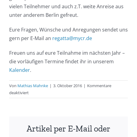
vielen Teilnehmer und auch z.T. weite Anreise aus
unter anderem Berlin gefreut.
Eure Fragen, Wünsche und Anregungen sendet uns
gern per E-Mail an
regatta@mycr.de
Freuen uns auf eure Teilnahme im nächsten Jahr –
die vorläufigen Termine findet ihr in unserem
Kalender
.
Von
Mathias Mahnke
|
3. Oktober 2016
|
Kommentare
für
deaktiviert
Rückblick
zum
Blauen
Band
Artikel per E-Mail oder
der
Warnow