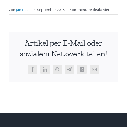
für
Von
Jan Beu
|
4. September 2015
|
Kommentare deaktiviert
Kiellegun
der
EIBA
vor
Artikel per E-Mail oder
50
Jahren
sozialem Netzwerk teilen!
Facebook
LinkedIn
WhatsApp
Telegram
Xing
E-
Mail