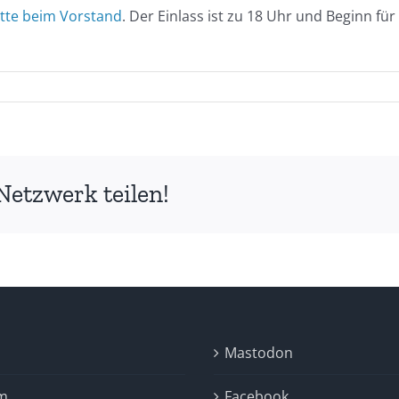
itte beim Vorstand
. Der Einlass ist zu 18 Uhr und Beginn f
r
nladung
um
bskausessen
15
Netzwerk teilen!
Mastodon
m
Facebook