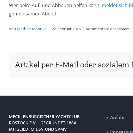
Wer beim Auf- und Abbauen helfen kann,
meldet sich b
gemeinsamen Abend.
fü
Von
Mathias Mahnke
|
22. Februar 2015
|
Kommentare deaktiviert
Ei
z
La
20
Artikel per E-Mail oder sozialem 
MECKLENBURGISCHER YACHTCLUB
Anfahrt
ROSTOCK E.V. · GEGRÜNDET 1884 ·
MITGLIED IM DSV UND SVMV
Impressu