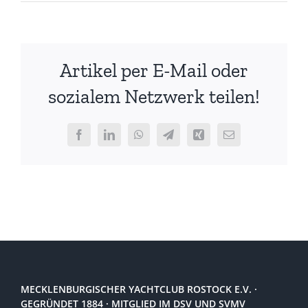
Eink
am
27.
April
Artikel per E-Mail oder
2013
–
sozialem Netzwerk teilen!
AKTU
Facebook
LinkedIn
WhatsApp
Telegram
Xing
E-
Mail
MECKLENBURGISCHER YACHTCLUB ROSTOCK E.V. ·
GEGRÜNDET 1884 · MITGLIED IM DSV UND SVMV