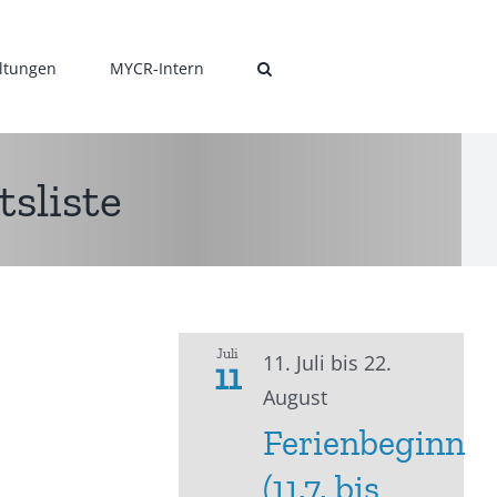
ltungen
MYCR-Intern
sliste
Juli
11. Juli
bis
22.
11
August
Ferienbeginn
(11.7. bis