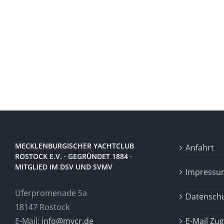
MECKLENBURGISCHER YACHTCLUB
Anfahrt
ROSTOCK E.V. · GEGRÜNDET 1884 ·
MITGLIED IM DSV UND SVMV
Impressu
Uferpromenade 5a
Datensch
18147 Rostock
E-Mail:
info@mycr.de
E-Mail Zu