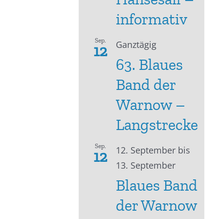
informativ
Sep.
Ganztägig
12
63. Blaues
Band der
Warnow –
Langstrecke
Sep.
12. September
bis
12
13. September
Blaues Band
der Warnow