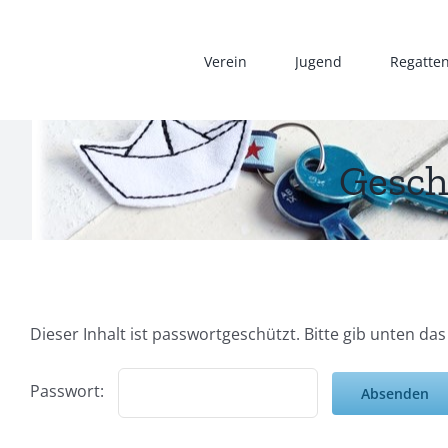
Zum
Inhalt
Verein
Jugend
Regatte
springen
Gesch
Dieser Inhalt ist passwortgeschützt. Bitte gib unten da
Passwort: