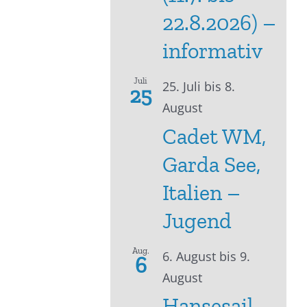
22.8.2026) –
informativ
Juli
25. Juli
bis
8.
25
August
Cadet WM,
Garda See,
Italien –
Jugend
Aug.
6. August
bis
9.
6
August
Hansesail –