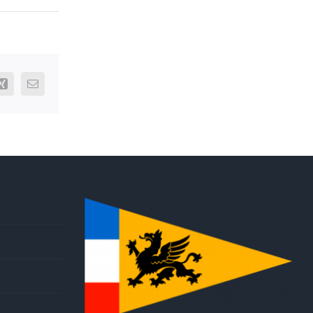
ram
Xing
E-
Mail