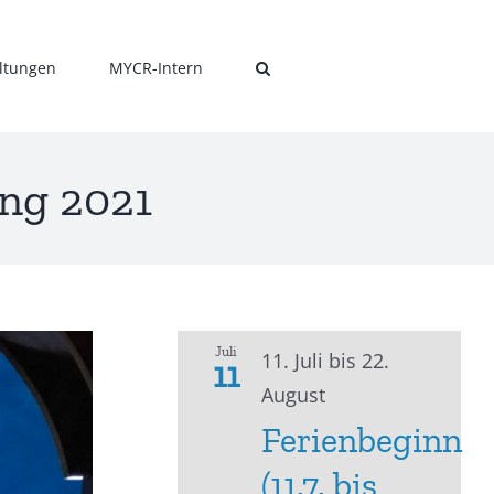
ltungen
MYCR-Intern
ng 2021
Juli
11. Juli
bis
22.
11
August
Ferienbeginn
(11.7. bis