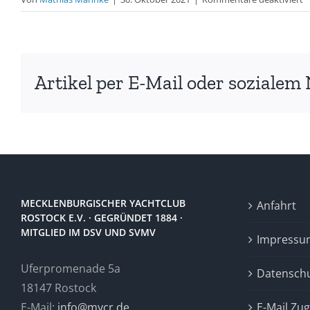
E
z
E
2
Artikel per E-Mail oder sozialem 
MECKLENBURGISCHER YACHTCLUB
Anfahrt
ROSTOCK E.V. · GEGRÜNDET 1884 ·
MITGLIED IM DSV UND SVMV
Impressu
Uferpromenade 5a
Datensch
18147 Rostock
E-Mail:
info@mycr.de
E-Mail Zu