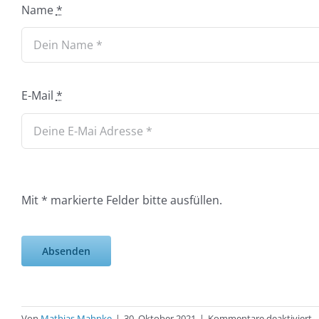
Name
*
E-Mail
*
Mit * markierte Felder bitte ausfüllen.
Absenden
f
Von
Mathias Mahnke
|
30. Oktober 2021
|
Kommentare deaktiviert