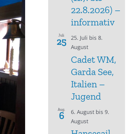
22.8.2026) –
informativ
Juli
25. Juli
bis
8.
25
August
Cadet WM,
Garda See,
Italien –
Jugend
Aug.
6. August
bis
9.
6
August
Hansesail –