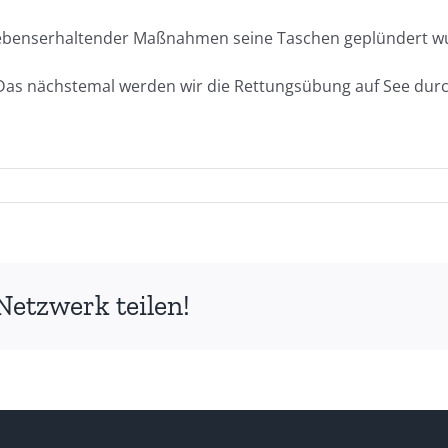
n lebenserhaltender Maßnahmen seine Taschen geplündert w
Das nächstemal werden wir die Rettungsübung auf See dur
muggler
not
Netzwerk teilen!