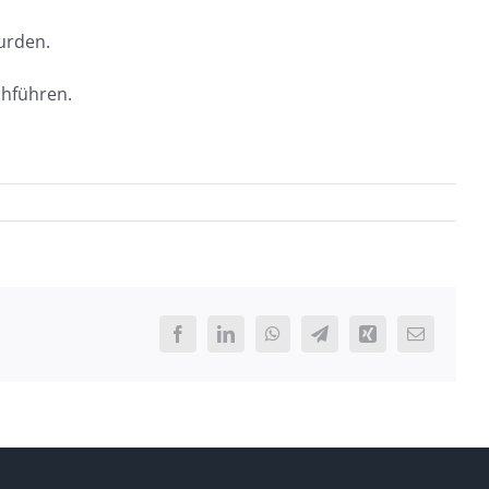
urden.
chführen.
Facebook
LinkedIn
WhatsApp
Telegram
Xing
E-
Mail