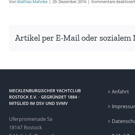
Von
Mathias Mahnke
|
29. Dezember 2016
|
Kommentare deaktivier
Artikel per E-Mail oder sozialem 
MECKLENBURGISCHER YACHTCLUB
Anfahrt
ROSTOCK E.V. · GEGRÜNDET 1884 ·
MITGLIED IM DSV UND SVMV
Impressu
Uferpromenade 5a
Datensch
18147 Rostock