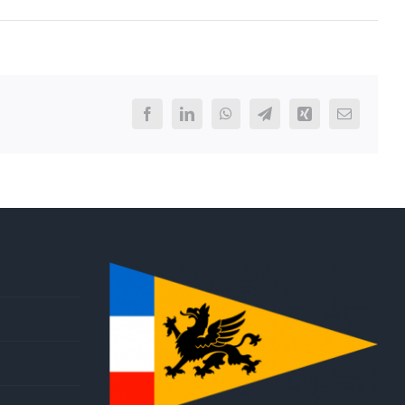
Facebook
LinkedIn
WhatsApp
Telegram
Xing
E-
Mail