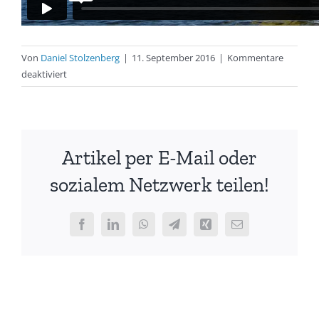
Von
Daniel Stolzenberg
|
11. September 2016
|
Kommentare
für
deaktiviert
Video
zum
Blauen
Band
Artikel per E-Mail oder
der
Warnow
sozialem Netzwerk teilen!
(Langstrecke)
2016
Facebook
LinkedIn
WhatsApp
Telegram
Xing
E-
Mail