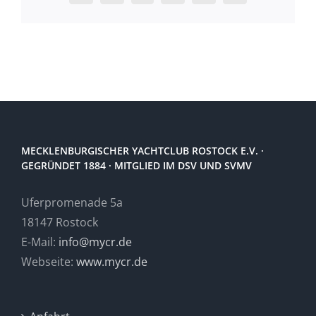
Mail
MECKLENBURGISCHER YACHTCLUB ROSTOCK E.V. ·
GEGRÜNDET 1884 · MITGLIED IM DSV UND SVMV
Uferpromenade 5a
18147 Rostock
E-Mail:
info@mycr.de
Webseite:
www.mycr.de