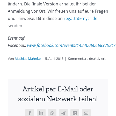
ändern. Die finale Version erhaltet ihr bei der
Anmeldung vor Ort. Wir freuen uns auf eure Fragen
und Hinweise. Bitte diese an
regatta@mycr.de
senden.
Event auf
Facebook:
www.facebook.com/events/1434006066897921/
für
Von
Mathias Mahnke
|
5. April 2015
|
Kommentare deaktiviert
Aussch
–
Ostse
2015
Artikel per E-Mail oder
sozialem Netzwerk teilen!
Facebook
LinkedIn
WhatsApp
Telegram
Xing
E-