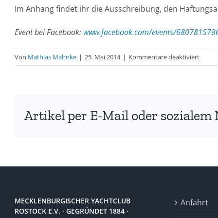
Im Anhang findet ihr die Ausschreibung, den Haftungs
Event bei Facebook:
www.facebook.com/events/680781578
für
Von
Mathias Mahnke
|
25. Mai 2014
|
Kommentare deaktiviert
Aussc
–
Pfings
Rostoc
Artikel per E-Mail oder sozialem 
Kühlu
2014
MECKLENBURGISCHER YACHTCLUB
Anfahrt
ROSTOCK E.V. · GEGRÜNDET 1884 ·