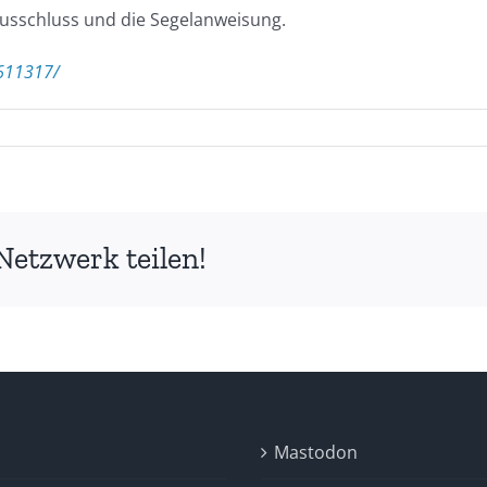
ausschluss und die Segelanweisung.
611317/
hreibung
tregatta
k-
Netzwerk teilen!
ngsborn
Mastodon