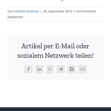
Von
Mathias Mahnke
|
24. September 2013
|
Kommentare
für
deaktiviert
Sandeman
Cup
2013
mit
Artikel per E-Mail oder
Platz
5
sozialem Netzwerk teilen!
für
Exorbitante
Facebook
LinkedIn
WhatsApp
Telegram
Xing
E-
Mail