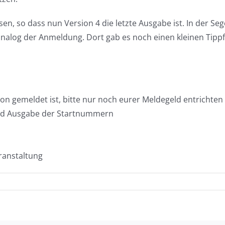
sen, so dass nun Version 4 die letzte Ausgabe ist. In der S
analog der Anmeldung. Dort gab es noch einen kleinen Tipp
on gemeldet ist, bitte nur noch eurer Meldegeld entrichten
nd Ausgabe der Startnummern
ranstaltung
für
Blaues
Band
der