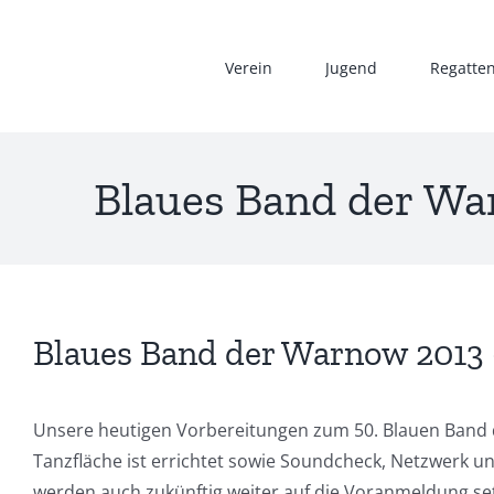
Zum
Inhalt
Verein
Jugend
Regatte
springen
Blaues Band der Wa
Blaues Band der Warnow 2013 
Unsere heutigen Vorbereitungen zum 50. Blauen Band d
Tanzfläche ist errichtet sowie Soundcheck, Netzwerk u
werden auch zukünftig weiter auf die Voranmeldung se