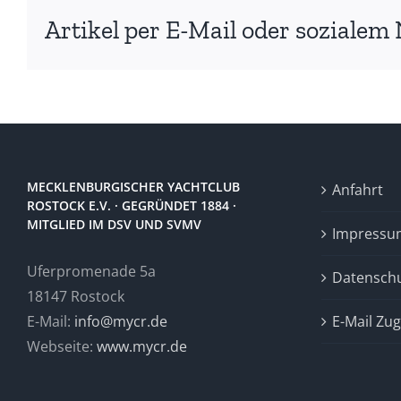
Artikel per E-Mail oder sozialem 
MECKLENBURGISCHER YACHTCLUB
Anfahrt
ROSTOCK E.V. · GEGRÜNDET 1884 ·
MITGLIED IM DSV UND SVMV
Impressu
Uferpromenade 5a
Datensch
18147 Rostock
E-Mail:
info@mycr.de
E-Mail Zu
Webseite:
www.mycr.de