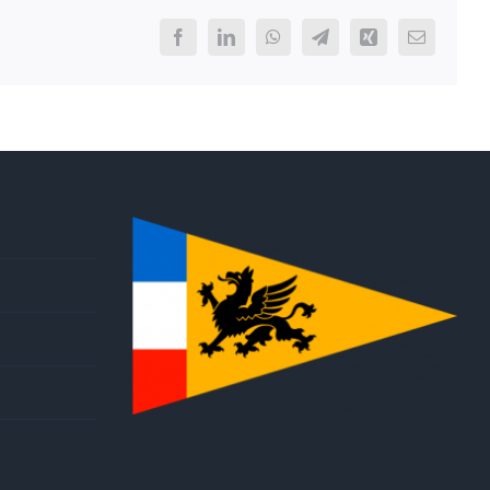
Facebook
LinkedIn
WhatsApp
Telegram
Xing
E-
Mail