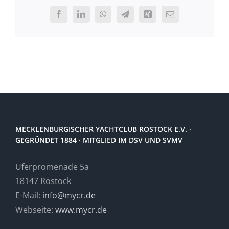
(Langs
Facebook
LinkedIn
WhatsApp
Telegram
Xing
E-
Mail
MECKLENBURGISCHER YACHTCLUB ROSTOCK E.V. ·
GEGRÜNDET 1884 · MITGLIED IM DSV UND SVMV
Uferpromenade 5a
18147 Rostock
E-Mail:
info@mycr.de
Webseite:
www.mycr.de