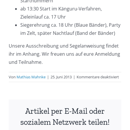
Startnummern
ab 13:30 Start im Känguru-Verfahren,
Zieleinlauf ca. 17 Uhr
Siegerehrung ca. 18 Uhr (Blaue Bänder), Party
im Zelt, später Nachtlauf (Band der Bänder)
Unsere Ausschreibung und Segelanweisung findet
ihr im Anhang. Wir freuen uns auf eure Anmeldung
und Teilnahme.
für
Von
Mathias Mahnke
|
25. Juni 2013
|
Kommentare deaktiviert
Aussc
–
Blaues
Band
Artikel per E-Mail oder
der
Warn
sozialem Netzwerk teilen!
2013