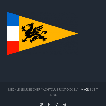
MECKLENBURGISCHER YACHTCLUB ROSTOCK E.V.|
MYCR
| SEIT
1884
Mastodon
Facebook
Instagram
Telegram