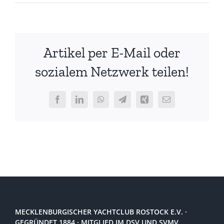
Beitrag
über
die
Skythia
Artikel per E-Mail oder
auf
Segelreporter
sozialem Netzwerk teilen!
Facebook
LinkedIn
WhatsApp
Telegram
Xing
E-
Mail
MECKLENBURGISCHER YACHTCLUB ROSTOCK E.V. ·
GEGRÜNDET 1884 · MITGLIED IM DSV UND SVMV