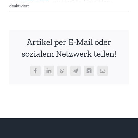
für
deaktiviert
Winterlager
(Jugend)
2013
hat
Artikel per E-Mail oder
begonnen
sozialem Netzwerk teilen!
Facebook
LinkedIn
WhatsApp
Telegram
Xing
E-
Mail