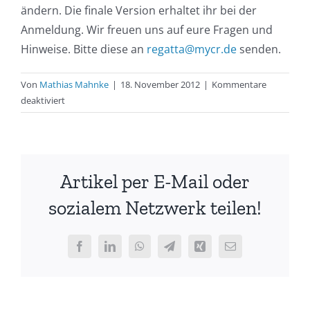
ändern. Die finale Version erhaltet ihr bei der
Anmeldung. Wir freuen uns auf eure Fragen und
Hinweise. Bitte diese an
regatta@mycr.de
senden.
Von
Mathias Mahnke
|
18. November 2012
|
Kommentare
für
deaktiviert
Ausschreibung
–
Ostseecup
2013
Artikel per E-Mail oder
sozialem Netzwerk teilen!
Facebook
LinkedIn
WhatsApp
Telegram
Xing
E-
Mail