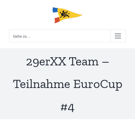
Zum
Inhalt
springen
Gehe zu ...
29erXX Team –
Teilnahme EuroCup
#4