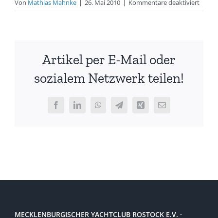
für
Von
Mathias Mahnke
|
26. Mai 2010
|
Kommentare deaktiviert
29erX
Team
–
Teiln
Artikel per E-Mail oder
EuroC
#4
sozialem Netzwerk teilen!
Facebook
LinkedIn
WhatsApp
Telegram
Xing
E-
Mail
MECKLENBURGISCHER YACHTCLUB ROSTOCK E.V. ·