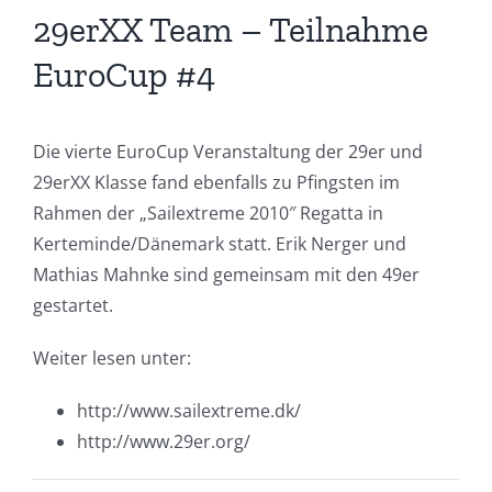
29erXX Team – Teilnahme
EuroCup #4
Die
vierte
EuroCup
Veranstaltung
der
29er
und
29erXX
Klasse
fand
ebenfalls
zu
Pfingsten
im
Rahmen
der
„
Sailextreme
2010″ Regatta in
Kerteminde
/
Dänemark
statt
. Erik
Nerger
und
Mathias
Mahnke
sind
gemeinsam
mit
den
49er
gestartet
.
Weiter
lesen
unter
:
http://www.sailextreme.dk/
http://www.29er.org/