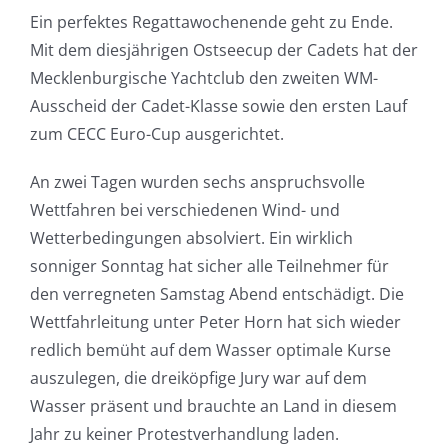
Ein
perfektes
Regattawochenende
geht
zu
Ende
.
Mit
dem
diesjährigen
Ostseecup
der
Cadets hat
der
Mecklenburgische
Yachtclub
den
zweiten
WM-
Ausscheid
der
Cadet-Klasse
sowie
den
ersten
Lauf
zum
CECC
Euro-Cup
ausgerichtet
.
An
zwei
Tagen
wurden
sechs
anspruchsvolle
Wettfahren
bei
verschiedenen
Wind- und
Wetterbedingungen
absolviert
.
Ein
wirklich
sonniger
Sonntag
hat
sicher
alle
Teilnehmer
für
den
verregneten
Samstag
Abend
entschädigt
. Die
Wettfahrleitung
unter
Peter Horn hat
sich
wieder
redlich
bemüht
auf
dem
Wasser
optimale
Kurse
auszulegen
, die
dreiköpfige
Jury war
auf
dem
Wasser
präsent
und
brauchte
an Land in
diesem
Jahr
zu
keiner
Protestverhandlung
laden.