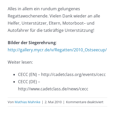
Alles
in
allem
ein
rundum
gelungenes
Regattawochenende
.
Vielen
Dank
wieder
an
alle
Helfer
,
Unterstützer
,
Eltern
,
Motorboot
– und
Autofahrer
für
die
tatkräftige
Unterstützung
!
Bilder
der
Siegerehrung
:
http://gallery.mycr.de/v/Regatten/2010_Ostseecup/
Weiter lesen:
CECC (EN) – http://cadetclass.org/events/cecc
CECC (DE) –
http://www.cadetclass.de/news/cecc
für
Von
Mathias Mahnke
|
2. Mai 2010
|
Kommentare deaktiviert
Ostsee
der