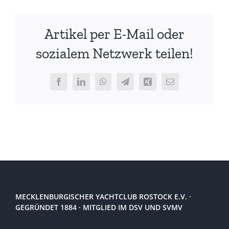
Cadets
2010
Artikel per E-Mail oder
sozialem Netzwerk teilen!
Facebook
LinkedIn
WhatsApp
Telegram
Xing
E-
Mail
MECKLENBURGISCHER YACHTCLUB ROSTOCK E.V. ·
GEGRÜNDET 1884 · MITGLIED IM DSV UND SVMV