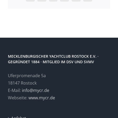
Mail
MECKLENBURGISCHER YACHTCLUB ROSTOCK E.V. ·
GEGRÜNDET 1884 · MITGLIED IM DSV UND SVMV
Uferpromenade 5a
18147 Rostock
E-Mail:
info@mycr.de
Webseite:
www.mycr.de