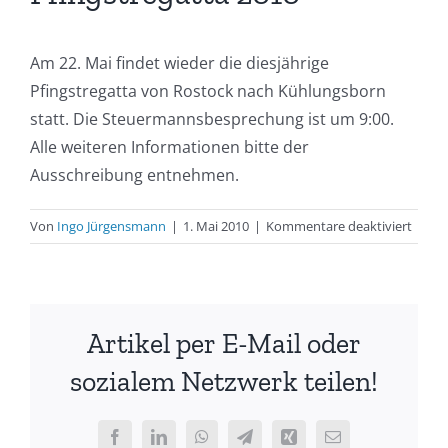
Am 22. Mai findet wieder die diesjährige
Pfingstregatta von Rostock nach Kühlungsborn
statt. Die Steuermannsbesprechung ist um 9:00.
Alle weiteren Informationen bitte der
Ausschreibung entnehmen.
für
Von
Ingo Jürgensmann
|
1. Mai 2010
|
Kommentare deaktiviert
Aussc
–
Pfings
2010
Artikel per E-Mail oder
sozialem Netzwerk teilen!
Facebook
LinkedIn
WhatsApp
Telegram
Xing
E-