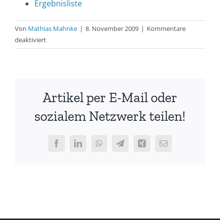
Ergebnisliste
Von
Mathias Mahnke
|
8. November 2009
|
Kommentare
für
deaktiviert
Cadet-
Team
gewinnt
German
Artikel per E-Mail oder
Open
2009
sozialem Netzwerk teilen!
Facebook
LinkedIn
WhatsApp
Telegram
Xing
E-
Mail