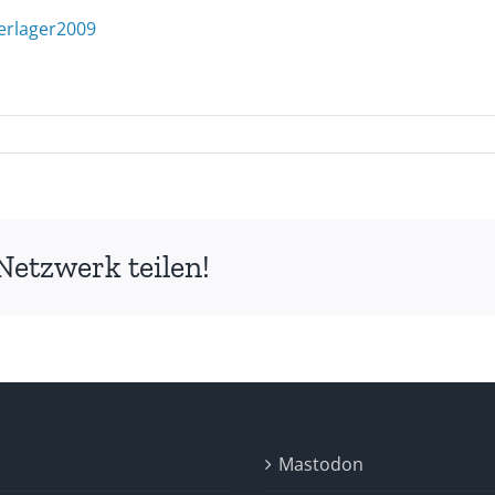
terlager2009
terlager
9
Netzwerk teilen!
Mastodon