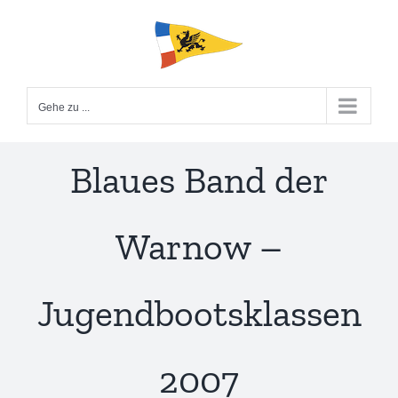
Zum
Inhalt
springen
Gehe zu ...
Blaues Band der
Warnow –
Jugendbootsklassen
2007