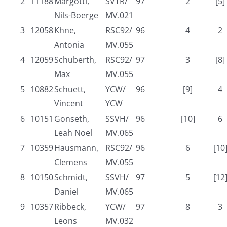
2
11188
Margotti,
SVTR/
97
2
[5]
Nils-Boerge
MV.021
3
12058
Khne,
RSC92/
96
4
2
Antonia
MV.055
4
12059
Schuberth,
RSC92/
97
3
[8]
Max
MV.055
5
10882
Schuett,
YCW/
96
[9]
4
Vincent
YCW
6
10151
Gonseth,
SSVH/
96
[10]
6
Leah Noel
MV.065
7
10359
Hausmann,
RSC92/
96
6
[10
Clemens
MV.055
8
10150
Schmidt,
SSVH/
97
5
[12
Daniel
MV.065
9
10357
Ribbeck,
YCW/
97
8
3
Leons
MV.032