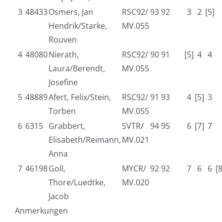
3
48433
Osmers, Jan
RSC92/
93 92
3
2
[5]
Hendrik/Starke,
MV.055
Rouven
4
48080
Nierath,
RSC92/
90 91
[5]
4
4
Laura/Berendt,
MV.055
Josefine
5
48889
Afert, Felix/Stein,
RSC92/
91 93
4
[5]
3
Torben
MV.055
6
6315
Grabbert,
SVTR/
94 95
6
[7]
7
Elisabeth/Reimann,
MV.021
Anna
7
46198
Goll,
MYCR/
92 92
7
6
6
[
Thore/Luedtke,
MV.020
Jacob
Anmerkungen