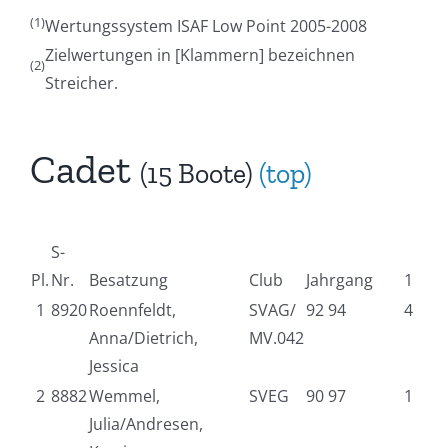
(1)
Wertungssystem ISAF Low Point 2005-2008
Zielwertungen in [Klammern] bezeichnen
(2)
Streicher.
Cadet
(15 Boote)
(top)
S-
Pl.
Nr.
Besatzung
Club
Jahrgang
1
1
8920
Roennfeldt,
SVAG/
92 94
4
Anna/Dietrich,
MV.042
Jessica
2
8882
Wemmel,
SVEG
90 97
1
Julia/Andresen,