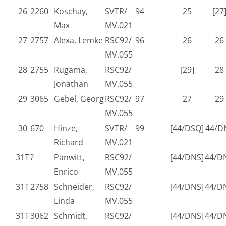
26
2260
Koschay,
SVTR/
94
25
[27
Max
MV.021
27
2757
Alexa, Lemke
RSC92/
96
26
26
MV.055
28
2755
Rugama,
RSC92/
[29]
28
Jonathan
MV.055
29
3065
Gebel, Georg
RSC92/
97
27
29
MV.055
30
670
Hinze,
SVTR/
99
[44/DSQ]
44/D
Richard
MV.021
31T
?
Panwitt,
RSC92/
[44/DNS]
44/D
Enrico
MV.055
31T
2758
Schneider,
RSC92/
[44/DNS]
44/D
Linda
MV.055
31T
3062
Schmidt,
RSC92/
[44/DNS]
44/D