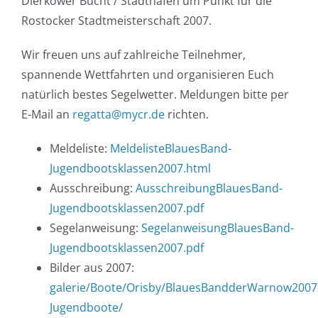
Dierkower
Bucht
/
Stadthafen
um
Punkt
für
die
Rostocker
Stadtmeisterschaft
2007.
Wir
freuen
uns
auf
zahlreiche
Teilnehmer
,
spannende
Wettfahrten
und
organisieren
Euch
natürlich
bestes
Segelwetter
.
Meldungen
bitte
per
E-Mail an
regatta@mycr.de
richten.
Meldeliste:
MeldelisteBlauesBand-
Jugendbootsklassen2007.html
Ausschreibung:
AusschreibungBlauesBand-
Jugendbootsklassen2007.pdf
Segelanweisung:
SegelanweisungBlauesBand-
Jugendbootsklassen2007.pdf
Bilder aus 2007:
galerie/Boote/Orisby/BlauesBandderWarnow2007
Jugendboote/