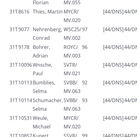
Florian
MV.055
31T
8616
Thies, Martin
MYCR/
[44/DNS]
44/D
MV.020
31T
9077
Nehrenberg,
WSC25/
97
[44/DNS]
44/D
Conrad
MV.002
31T
9178
Bohrer,
ROYC/
96
[44/DNS]
44/D
Adrian
MV.003
31T
10096
Wnsche,
SVTR/
[44/DNS]
44/D
Paul
MV.021
31T
10113
Bumblies,
SVBB/
92
[44/DNS]
44/D
Selma
MV.063
31T
10114
Schumacher,
SVBB/
93
[44/DNS]
44/D
Selma
MV.063
31T
10531
Weule,
MYCR/
[44/DNS]
44/D
Michael
MV.020
31T
10857
Kunert,
SSVR/
99
[44/DNS]
44/D