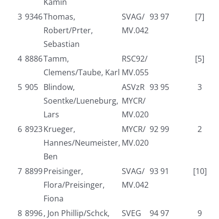
Kamin
3
9346
Thomas,
SVAG/
93 97
[7]
Robert/Prter,
MV.042
Sebastian
4
8886
Tamm,
RSC92/
[5]
Clemens/Taube, Karl
MV.055
5
905
Blindow,
ASVzR
93 95
3
Soentke/Lueneburg,
MYCR/
Lars
MV.020
6
8923
Krueger,
MYCR/
92 99
2
Hannes/Neumeister,
MV.020
Ben
7
8899
Preisinger,
SVAG/
93 91
[10]
Flora/Preisinger,
MV.042
Fiona
8
8996
, Jon Phillip/Schck,
SVEG
94 97
9