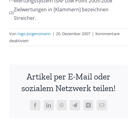
Wertungssystem ISAF Low Point 2005-2008
Zielwertungen in [Klammern] bezeichnen
(2)
Streicher.
Von
Ingo Jürgensmann
|
20. Dezember 2007
|
Kommentare
für
deaktiviert
Blaues
Band
der
Warnow
Artikel per E-Mail oder
–
Jugendbootsklassen
sozialem Netzwerk teilen!
2007
Facebook
LinkedIn
WhatsApp
Telegram
Xing
E-
Mail