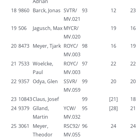
Adrian
18
9860
Barck, Jonas
SVTR/
93
12
23
MV.021
19
506
Jagusch, Max
MYCR/
19
16
MV.020
20
8473
Meyer, Tjark
ROYC/
98
16
19
MV.003
21
7533
Woelcke,
ROYC/
97
22
22
Paul
MV.003
22
9357
Odya, Glen
SSVR/
99
20
20
MV.059
23
10843
Claus, Josef
99
[21]
18
24
9379
Glland,
YCW/
95
[28]
21
Martin
MV.032
25
3061
Meyer,
RSC92/
96
24
24
Theodor
MV.055