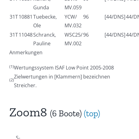
Gunda
MV.059
31T
10881
Tuebecke,
YCW/
96
[44/DNS]
44/D
Ole
MV.032
31T
11048
Schranck,
WSC25/
96
[44/DNS]
44/D
Pauline
MV.002
Anmerkungen
(1)
Wertungssystem ISAF Low Point 2005-2008
Zielwertungen in [Klammern] bezeichnen
(2)
Streicher.
Zoom8
(6 Boote)
(top)
S-