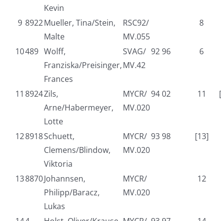
Kevin
9
8922
Mueller, Tina/Stein,
RSC92/
8
Malte
MV.055
10
489
Wolff,
SVAG/
92 96
6
Franziska/Preisinger,
MV.42
Frances
11
8924
Zils,
MYCR/
94 02
11
Arne/Habermeyer,
MV.020
Lotte
12
8918
Schuett,
MYCR/
93 98
[13]
Clemens/Blindow,
MV.020
Viktoria
13
8870
Johannsen,
MYCR/
12
Philipp/Baracz,
MV.020
Lukas