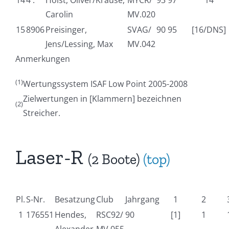
14
4 .
Holst, Oliver/Krause,
MYCR/
93 97
14
Carolin
MV.020
15
8906
Preisinger,
SVAG/
90 95
[16/DNS]
Jens/Lessing, Max
MV.042
Anmerkungen
(1)
Wertungssystem ISAF Low Point 2005-2008
Zielwertungen in [Klammern] bezeichnen
(2)
Streicher.
Laser-R
(2 Boote)
(top)
Pl.
S-Nr.
Besatzung
Club
Jahrgang
1
2
1
176551
Hendes,
RSC92/
90
[1]
1