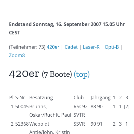
Endstand Sonntag, 16. September 2007 15.05 Uhr
CEST
(Teilnehmer: 73)
420er
|
Cadet
|
Laser-R
|
Opti-B
|
Zoom8
420er
(7 Boote)
(top)
Pl.
S-Nr.
Besatzung
Club
Jahrgang
1
2
3
1
50045
Bruhns,
RSC92
88 90
1
1
[2]
Oskar/Ruchft, Paul
SVTR
2
52368
Wicboldt,
SSVR
90 91
2
3
1
Antje/John, Kristin