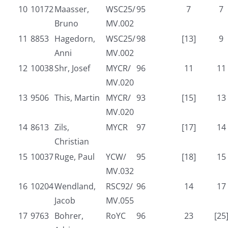
10
10172
Maasser,
WSC25/
95
7
7
Bruno
MV.002
11
8853
Hagedorn,
WSC25/
98
[13]
9
Anni
MV.002
12
10038
Shr, Josef
MYCR/
96
11
11
MV.020
13
9506
This, Martin
MYCR/
93
[15]
13
MV.020
14
8613
Zils,
MYCR
97
[17]
14
Christian
15
10037
Ruge, Paul
YCW/
95
[18]
15
MV.032
16
10204
Wendland,
RSC92/
96
14
17
Jacob
MV.055
17
9763
Bohrer,
RoYC
96
23
[25