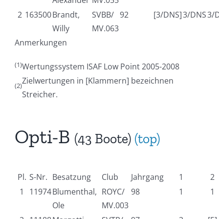
Alexander
MV.055
2
163500
Brandt,
SVBB/
92
[3/DNS]
3/DNS
3/
Willy
MV.063
Anmerkungen
(1)
Wertungssystem ISAF Low Point 2005-2008
Zielwertungen in [Klammern] bezeichnen
(2)
Streicher.
Opti-B
(43 Boote)
(top)
Pl.
S-Nr.
Besatzung
Club
Jahrgang
1
2
1
11974
Blumenthal,
ROYC/
98
1
1
Ole
MV.003