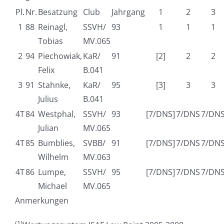
Pl.
Nr.
Besatzung
Club
Jahrgang
1
2
3
1
88
Reinagl,
SSVH/
93
1
1
1
Tobias
MV.065
2
94
Piechowiak,
KaR/
91
[2]
2
2
Felix
B.041
3
91
Stahnke,
KaR/
95
[3]
3
3
Julius
B.041
4T
84
Westphal,
SSVH/
93
[7/DNS]
7/DNS
7/DN
Julian
MV.065
4T
85
Bumblies,
SVBB/
91
[7/DNS]
7/DNS
7/DN
Wilhelm
MV.063
4T
86
Lumpe,
SSVH/
95
[7/DNS]
7/DNS
7/DN
Michael
MV.065
Anmerkungen
(1)